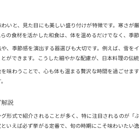
冬和食で心も体も温まる日本料理のコツ
日本料理で使いたい冬に美味しい食材選び
冬に食べられる日本の食材とは何か解説
味わいと、見た目にも美しい盛り付けが特徴です。寒さが
れらの食材を活かした和食は、体を温めるだけでなく、季
日本料理で冬の味覚を手軽に楽しむ方法
冬の日本料理が教える季節の楽しみ方
法や、季節感を演出する器選びも大切です。例えば、雪を
ことができます。こうした細やかな配慮が、日本料理の伝統
冬の味覚と日本料理で季節感を楽しむ方法
日本料理で冬の食卓を豊かにする秘訣
食を味わうことで、心も体も温まる贅沢な時間を過ごせま
冬の味覚料理で知る日本料理の深い魅力
す。
日本料理の冬定番がもたらす温かさ解説
冬の和食で実感する日本料理の美意識
グ解説
体を優しく包む和食の冬定番料理を知る
ング形式で紹介されることが多く、特に注目されるのが「
日本料理の冬定番で体を温めるレシピ集
覚といえば必ず挙がる定番で、旬の時期にこそ味わいたい逸
冬の和食定番料理に学ぶ日本料理の工夫