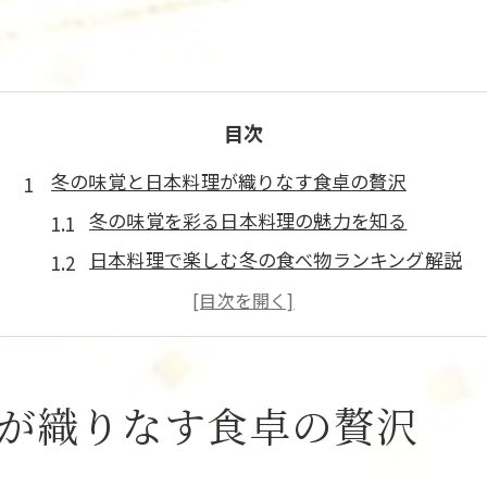
目次
冬の味覚と日本料理が織りなす食卓の贅沢
冬の味覚を彩る日本料理の魅力を知る
日本料理で楽しむ冬の食べ物ランキング解説
季節を感じる冬の和食と定番メニュー紹介
日本料理で味わう冬の味覚とその特徴
冬の日本料理がもたらす贅沢な食卓体験
旬食材を活かした冬和食で心まで温まる
が織りなす食卓の贅沢
旬の冬食材で作る日本料理の楽しみ方