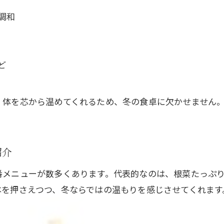
日本料理で冬におすすめの体温まる献立
調和
冬の定番和食を日本料理で楽しむ方法
日本料理の冬レシピで健康と美味しさ両立
ど
冬ならではの日本料理で健康も美味しさも
冬の日本料理で健康と美味しさを両立する
、体を芯から温めてくれるため、冬の食卓に欠かせません
旬の冬食材で作る日本料理の健康効果
日本料理で味わう冬の味覚と栄養バランス
お問い合わせはこちら
お問い合わせはこちら
冬の和食で取り入れたい日本料理の知恵
紹介
冬の日本料理がもたらす体に優しい献立
番メニューが数多くあります。代表的なのは、根菜たっぷ
この時季おすすめの冬和食献立アイデア集
本を押さえつつ、冬ならではの温もりを感じさせてくれます
日本料理で楽しむ冬の味覚献立アイデア集
冬の和食定番を取り入れた日本料理メニュー