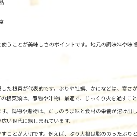
品
家庭で作れる冬の味覚日本料理アレンジ術
冬の日本料理で味わう季節感満載の献立例
富
冬の味覚料理を生かした日本料理レシピ集
に使うことが美味しさのポイントです。地元の調味料や味
増した根菜が代表的です。ぶりや牡蠣、かになどは、寒さ
どの根菜類は、煮物や汁物に最適で、じっくり火を通すこと
ます。鍋物や煮物は、だしのうま味と食材の栄養が溶け出
幅広い世代に親しまれています。
かすことが大切です。例えば、ぶり大根は脂ののったぶり