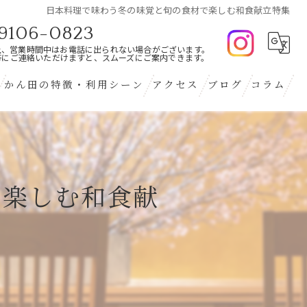
日本料理で味わう冬の味覚と旬の食材で楽しむ和食献立特集
9106-0823
上、営業時間中はお電話に出られない場合がございます。
帯にご連絡いただけますと、スムーズにご案内できます。
かん田の特徴・利用シーン
アクセス
ブログ
コラム
コース
海鮮
で楽しむ和食献
接待
記念日
デート