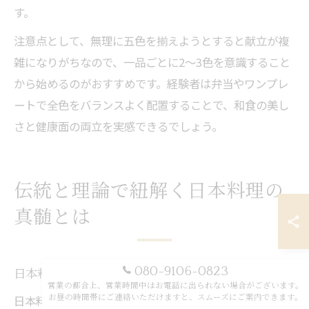
す。
注意点として、無理に五色を揃えようとすると献立が複
雑になりがちなので、一品ごとに2～3色を意識すること
から始めるのがおすすめです。経験者は弁当やワンプレ
ートで全色をバランスよく配置することで、和食の美し
さと健康面の両立を実感できるでしょう。
伝統と理論で紐解く日本料理の
真髄とは
080-9106-0823
日本料理の伝統理論が示す調理技法
営業の都合上、営業時間中はお電話に出られない場合がございます。
日本料理の伝統理論では、素材本来の味を活かすために
お昼の時間帯にご連絡いただけますと、スムーズにご案内できます。