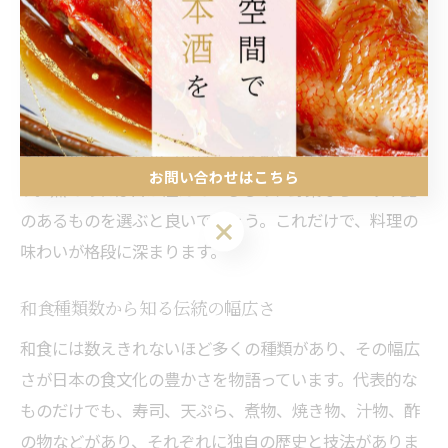
特色ある食材や郷土料理が発展してきました。例えば、
春は筍や菜の花、夏は鮎や枝豆、秋は松茸や栗、冬は大
根や牡蠣など、四季折々の味覚を楽しむことができま
す。
家庭での食材選びのコツは、旬と鮮度を見極めることで
お問い合わせはこちら
す。魚であれば目が澄んでいるもの、野菜ならハリや艶
のあるものを選ぶと良いでしょう。これだけで、料理の
お問い合わせはこちら
味わいが格段に深まります。
和食種類数から知る伝統の幅広さ
和食には数えきれないほど多くの種類があり、その幅広
さが日本の食文化の豊かさを物語っています。代表的な
ものだけでも、寿司、天ぷら、煮物、焼き物、汁物、酢
の物などがあり、それぞれに独自の歴史と技法がありま