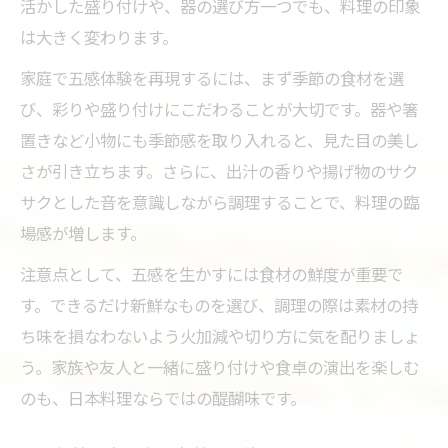
活かした盛り付けや、器の選び方一つでも、料理の印象
和食名前一覧で知る定番食材の魅力
は大きく変わります。
五味を活かす日本料理の素材選定術
家庭で五感体験を再現するには、まず季節の食材を選
伝統的な食べ物が教える素材の力
び、彩りや盛り付けにこだわることが大切です。器や箸
季節感と美を楽しむ家庭の日本料理術
置きなど小物にも季節感を取り入れると、見た目の美し
季節を彩る日本料理の美しい盛り付け
さが引き立ちます。さらに、出汁の香りや揚げ物のサク
家庭で実現する和食の四季折々の味
サクとした音を意識しながら調理することで、料理の臨
場感が増します。
伝統食材で感じる日本料理の季節感
和食ランキングに学ぶ人気の家庭料理
注意点として、五感を生かすには食材の鮮度が重要で
す。できるだけ新鮮なものを選び、調理の際は素材の持
五色を意識した家庭和食の楽しみ方
ち味を損なわないよう火加減や切り方に気を配りましょ
伝統と理論で紐解く日本料理の真髄とは
う。家族や友人と一緒に盛り付けや食卓の演出を楽しむ
日本料理の伝統理論が示す調理技法
のも、日本料理ならではの醍醐味です。
五法を活かした日本料理の奥義に迫る
和食の歴史から学ぶ味わいの理論