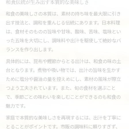
和食伝統が生み出す本質的な美味しさ
さしすせそが支える日本料理の基本
和食の美味しさの本質は、素材の持ち味を最大限に引き
日本の伝統食一覧で分かる本質
出す技法と、調和を重んじる伝統にあります。日本料理
ご家庭で実現できる本格日本料理への第一歩
は、食材そのものの旨味や甘味、酸味、苦味、塩味とい
家庭で始める日本料理の基本技法
った五味を大切にし、調味料や出汁を駆使して絶妙なバ
ランスを作り出します。
日本料理を身近に感じる実践ポイント
和食の調味料選びが味を左右する理由
具体的には、昆布や鰹節からとる出汁は、和食の味の土
台となります。煮物や吸い物では、出汁の旨味を生かす
伝統食の知識が家庭料理を変える
ために塩分や醤油の量を控えめにし、素材の風味が際立
家庭で楽しむ和食メニューの工夫
つよう工夫されています。また、旬の食材を選ぶこと
で、季節ごとの味わいを楽しむことができるのも和食の
魅力です。
家庭で本質的な美味しさを再現するには、出汁を丁寧に
とることがポイントです。市販の調味料に頼りすぎず、