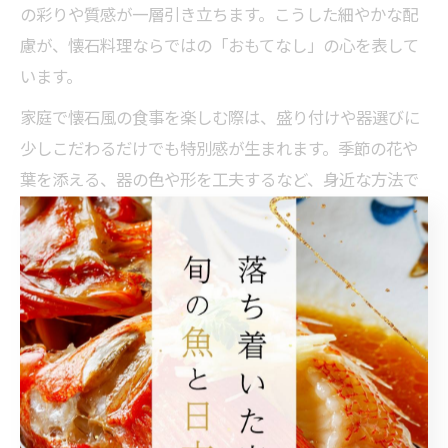
の彩りや質感が一層引き立ちます。こうした細やかな配
慮が、懐石料理ならではの「おもてなし」の心を表して
います。
家庭で懐石風の食事を楽しむ際は、盛り付けや器選びに
少しこだわるだけでも特別感が生まれます。季節の花や
葉を添える、器の色や形を工夫するなど、身近な方法で
美意識を体験しましょう。
食材選びが際立つ日本料理の深み
日本料理の奥深さは、食材選びに大きく左右されます。
旬の食材を使うことで、味・香り・彩りすべてが際立ち
ます。市場やスーパーで新鮮な魚介や野菜を選ぶこと
が、家庭でも本格的な和食を作る第一歩です。
特に「地産地消」の考え方が根付いており、地域ごとに