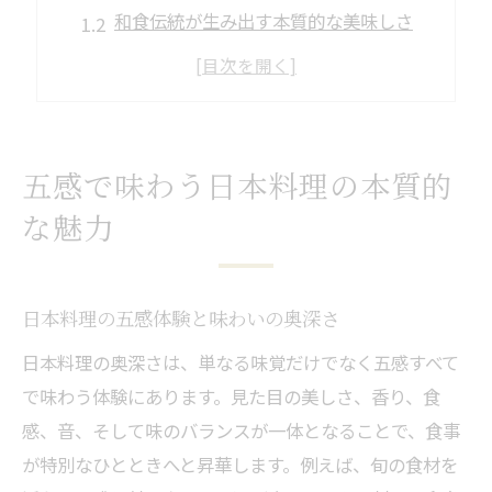
和食伝統が生み出す本質的な美味しさ
五味を感じる日本料理の魅力を探る
五色と五法が育む日本料理の美学
日本の伝統食が伝える味覚の世界
こだわり感じる日本料理の奥深さを探る
五感で味わう日本料理の本質的
日本料理のこだわりが生み出す味わい
な魅力
和食の特徴を活かした味の秘密に迫る
懐石料理に見る日本料理の美意識
日本料理の五感体験と味わいの奥深さ
食材選びが際立つ日本料理の深み
日本料理の奥深さは、単なる味覚だけでなく五感すべて
和食種類数から知る伝統の幅広さ
で味わう体験にあります。見た目の美しさ、香り、食
素材選びから始める和食の味わい発見
感、音、そして味のバランスが一体となることで、食事
旬の食材で引き出す日本料理の味
が特別なひとときへと昇華します。例えば、旬の食材を
家庭で実践する和食素材の選び方