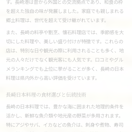
す。長崎港は昔から外国との交流拠点であり、和食の枠
長崎の日本料理を育んだ歴史的背景を解説
を超えた独自の味が発展しました。家庭でも親しまれる
日本料理が長崎県で独自発展した理由
郷土料理は、世代を超えて受け継がれています。
伝統日本料理と長崎の歴史の深い関係
また、長崎の料亭や割烹、懐石料理店では、季節感を大
有名な日本料理に見る長崎の食文化進化
切にした料理や、美しい盛り付けが特徴です。これらの
歴史を感じる長崎県の日本料理の魅力
店は、特別な日や観光の際に利用されることも多く、地
長崎で味わう和食の奥深さと楽しみ方
元の人々だけでなく観光客にも人気です。口コミやグル
日本料理を長崎で堪能するおすすめの方法
メランキングでも上位に挙がることが多く、長崎の日本
料理は県内外から高い評価を受けています。
和食の奥深さを感じる長崎県の日本料理体
験
長崎日本料理の食材選びと伝統技術
観光で楽しむ長崎の日本料理と和食文化
長崎の日本料理では、豊かな海に囲まれた地理的条件を
日本料理好きに伝えたい長崎の楽しみ方
活かし、新鮮な魚介類や地元産の野菜が多用されます。
長崎県で味わう和食の魅力と選び方ヒント
特にアジやサバ、イカなどの魚介は、刺身や煮物、寿司