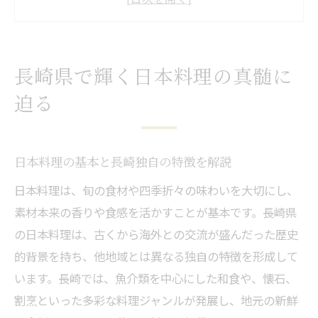
全国から注目集める日本料理の魅力とは
長崎県で味わう日本料理の奥深さに迫る
異国文化と融合した長崎の食文化体験
長崎県で輝く日本料理の真髄に
日本料理と異国文化が融合する長崎県の魅
迫る
力
伝統日本料理に影響を与えた海外文化の足
跡
日本料理の基本と長崎独自の特徴を解説
長崎の日本料理に見る独特の調理法と味わ
日本料理は、旬の食材や四季折々の味わいを大切にし、
い
素材本来の香りや食感を活かすことが基本です。長崎県
の日本料理は、古くから海外との交流が盛んだった歴史
異国情緒あふれる長崎県の日本料理体験
的背景を持ち、他地域とは異なる独自の特徴を形成して
日本料理ファンが注目する長崎の食文化史
います。長崎では、魚介類を中心にした和食や、懐石、
伝統に息づく長崎日本料理の魅力を探訪
割烹といった多彩な料理ジャンルが発展し、地元の新鮮
伝統日本料理が今も息づく長崎県の理由