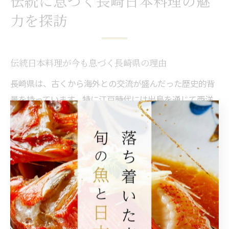
伝統に息づく長崎日本料理の魅
力を探訪
伝統日本料理が今も息づく長崎県の理由
長崎県は、古くから海外との交流が盛んだった歴史的背
景を持っています。特に江戸時代には出島を通じて西洋
や中国の文化が流入し、日本料理にも多大な影響を与え
ました。このような異文化との融合が、長崎独自の伝統
日本料理を生み出す土壌となっています。
さらに、長崎は豊かな海に囲まれており、新鮮な魚介類
や地元野菜がふんだんに手に入る環境です。地元の食材
を活かした和食や懐石、割烹料理が今も多くの店舗で提
供されているのは、この恵まれた自然環境によるもので