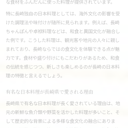
な食材をふんだんに使った料理が提供されています。
長崎県の日本料理に受け継がれる技と心
特に長崎独自の日本料理としては、海外文化の影響を受
名物から知る長崎日本料理の歴史と文化
けた調理法や味付けが随所に見られます。例えば、長崎
地元食材を活かした伝統日本料理の楽しみ
ちゃんぽんや卓袱料理などは、和食と異国文化が融合し
方
た例です。こうした料理は、観光客や地元の人々に親し
長崎ならではの日本料理エピソードを紹介
まれており、長崎ならではの食文化を体験できる点が魅
和食好きが熱視線！長崎県の名物料理特集
力です。食材や盛り付けにもこだわりがあるため、和食
日本料理好き必見！長崎県の名物和食紹介
の伝統を感じつつ、新しさも楽しめるのが長崎の日本料
和食に興味ある人が感動する長崎の名物料
理の特徴と言えるでしょう。
理
有名な日本料理が長崎県で愛される理由
長崎県で味わう伝統日本料理のおすすめ選
長崎県で有名な日本料理が長く愛されている理由は、地
地元の日本料理を家庭でも楽しむポイント
元の新鮮な魚介類や野菜を活かした料理が多いこと、そ
長崎の日本料理を堪能できるおすすめ特集
して歴史的な背景による多様な食文化の融合にありま
歴史が育む長崎の日本料理、その特徴とは