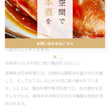
す。
観光で訪れる方からは「長崎の和食は他県と一味違う」
「地元の魚介を使った懐石料理が絶品」といった声も多
く、地元の人々にとっても日常の食事や特別な日のごち
そうとして伝統が息づいています。初心者でも観光客で
も、地元の食文化に触れることで長崎の歴史や人々の心
お問い合わせはこちら
に近づくことができます。
お問い合わせはこちら
長崎県の日本料理に受け継がれる技と心
長崎県の日本料理では、伝統的な調理法や盛り付けの美
しさ、そしてもてなしの心が大切に受け継がれていま
す。たとえば、懐石料理や割烹料理では、旬の食材を活
かしながらも、素材本来の味を引き出す繊細な技術が求
められます。