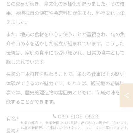
との交易が続き、食文化の多様化が進みました。その結
果、長崎独自の懐石や会席料理が生まれ、料亭文化も栄
えました。
また、地元の食材を中心に使うことが重視され、旬の魚
介や山の幸を活かした献立が組まれています。こうした
伝統は、家庭の食卓にも受け継がれ、日常の食事として
親しまれています。
長崎の日本料理を味わうことで、単なる食事以上の歴史
体験ができるのが魅力です。たとえば、観光地の老舗料
亭では、歴史的建造物の雰囲気とともに、伝統の味を堪
能することができます。
080-9106-0823
有名な日本料理に見る長崎の食文化進化
営業の都合上、営業時間中はお電話に出られない場合がございます。
お昼の時間帯にご連絡いただけますと、スムーズにご案内できます。
長崎県の有名な日本料理には、大村ずしや卓袱料理、皿